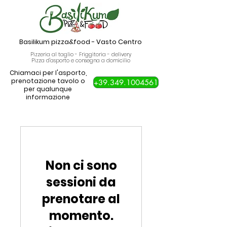
Basilikum pizza&food
-
Vasto Centro
Pizzeria al taglio - Friggitoria - delivery
Pizza d'asporto e consegna a domicilio
Chiamaci per l'asporto,
prenotazione tavolo o
+39.349.1004561
per qualunque
informazione
Non ci sono
sessioni da
prenotare al
momento.