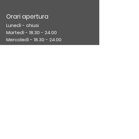
Orari apertura
Lunedì - chiusi
Martedì -
18.30 - 24.00
Mercoledì -
18.30 - 24.00
Giovedì -
18.30 - 24.00
Venerdì -
18.30 - 02.00
Sabato
-
18.30 - 02.00
​Domenica:
18.30 - 24.00
Iscriviti alla nostra
newsletter
Iscriviti
Pizzeria al taglio Vasto - Pizzeria d'asporto
Vasto - Pizza d'asporto Vasto - Pizza in