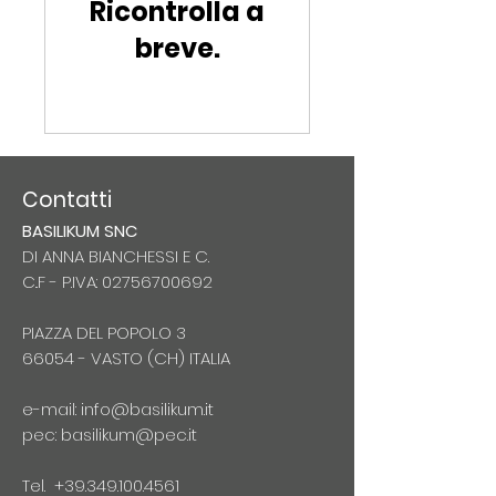
Ricontrolla a
breve.
Contatti
BASILIKUM SNC
DI ANNA BIANCHESSI E C.
C..F - P.IVA:
02756700692
PIAZZA DEL POPOLO 3
66054 -
VASTO (CH) ITALIA
e-mail:
info@basilikum.it
pec:
basilikum@pec.it
Tel.
+39.349.100.4561