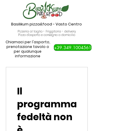
Basilikum pizza&food
-
Vasto Centro
Pizzeria al taglio - Friggitoria - delivery
Pizza d'asporto e consegna a domicilio
Chiamaci per l'asporto,
prenotazione tavolo o
+39.349.1004561
per qualunque
informazione
Il
programma
fedeltà non
è