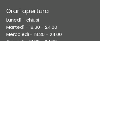
Orari apertura
Lunedì - chiusi
Martedì -
18.30 - 24.00
Mercoledì -
18.30 - 24.00
Giovedì -
18.30 - 24.00
Venerdì -
18.30 - 02.00
Sabato
-
18.30 - 02.00
​Domenica:
18.30 - 24.00
Iscriviti alla nostra
newsletter
Iscriviti
Pizzeria al taglio Vasto - Pizzeria d'asporto
Vasto - Pizza d'asporto Vasto - Pizza in
teglia Vasto - Pizza Consegna a domicilio