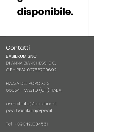
disponibile.
Contatti
BASILIKUM SNC
DI ANNA BIANCHESSI E C.
C..F - P.IVA:
02756700692
PIAZZA DEL POPOLO 3
66054 -
VASTO (CH) ITALIA
e-mail:
info@basilikum.it
pec:
basilikum@pec.it
Tel.
+39.349.100.4561