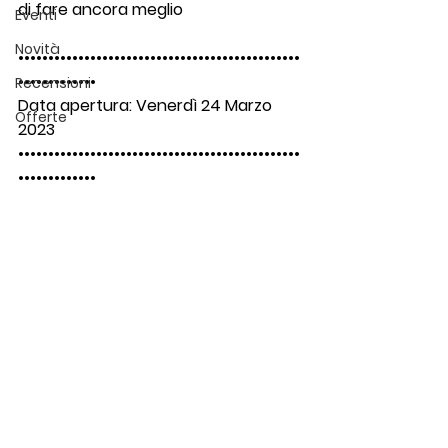
di fare ancora meglio 
Eventi
Novità
•••••••••••••••••••••••••••••••••••••••••••••••
•••••••••••••
Recensioni
Data apertura: Venerdì 24 Marzo 
Offerte
2023
•••••••••••••••••••••••••••••••••••••••••••••••
•••••••••••••