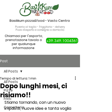
Basilikum pizza&food
-
Vasto Centro
Pizzeria al taglio - Friggitoria - delivery
Pizza d'asporto e consegna a domicilio
Chiamaci per l'asporto,
prenotazione tavolo o
+39.349.1004561
per qualunque
informazione
Post
All Posts
Tempo di lettura: 1 min
All Posts
Dopo lunghi mesi, ci
Pizze
risiamo!!
Fritti
Stiamo tornando, con un nuovo 
Cornetteria
impasto, nuove idee e tanta voglia 